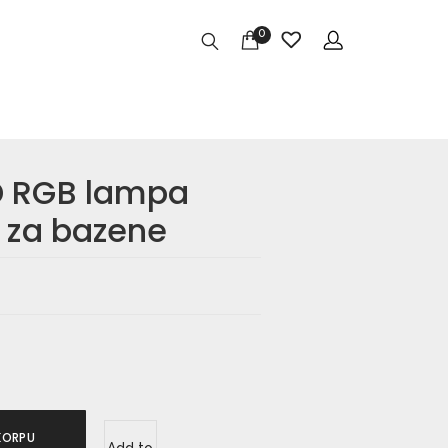
0
D RGB lampa
a za bazene
KORPU