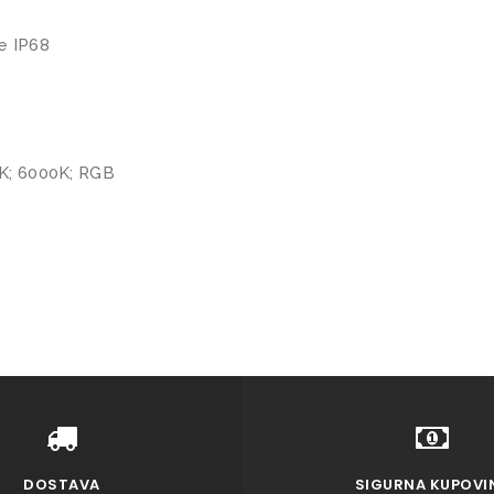
b
a
e IP68
z
e
n
e
K; 6000K; RGB
k
o
l
i
č
i
n
a
DOSTAVA
SIGURNA KUPOVI