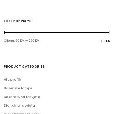
FILTER BY PRICE
M
M
Cijena:
20 KM
—
220 KM
FILTER
i
a
n
k
i
s
m
i
a
m
PRODUCT CATEGORIES
l
a
n
l
a
n
Alu profili
c
a
i
c
Bazenske lampe
j
i
e
j
Dekorativna rasvjeta
n
e
a
n
Digitalna rasvjeta
a