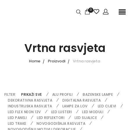
0
Vrtna rasvjeta
Home
Proizvodi
Vrtna rasvjeta
FILTER:
PRIKAŽI SVE
ALU PROFILI
BAZENSKE LAMPE
DEKORATIVNA RASVJETA
DIGITALNA RASVJETA
INDUSTRIJSKA RASVJETA
LAMPE ZA LOV
LED CIJEVI
LED FLEX NEON 12V
LED LUSTERI
LED MODULI
LED PANELI
LED REFLEKTORI
LED SIJALICE
LED TRAKE
NOVOGODIŠNJA RASVJETA
NOVOGODIŠNJI MOTIVI I DEKORACIJE