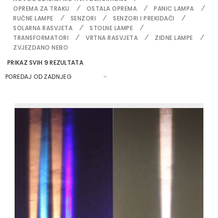
OPREMA ZA TRAKU
OSTALA OPREMA
PANIC LAMPA
RUČNE LAMPE
SENZORI
SENZORI I PREKIDAČI
SOLARNA RASVJETA
STOLNE LAMPE
TRANSFORMATORI
VRTNA RASVJETA
ZIDNE LAMPE
ZVJEZDANO NEBO
S
PRIKAZ SVIH 9 REZULTATA
O
R
T
E
D
B
Y
L
A
T
E
S
T