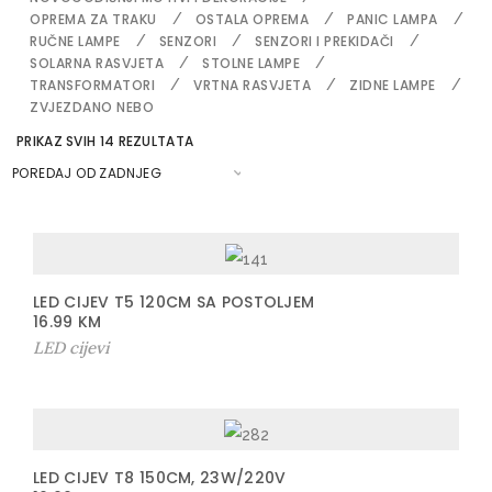
OPREMA ZA TRAKU
OSTALA OPREMA
PANIC LAMPA
RUČNE LAMPE
SENZORI
SENZORI I PREKIDAČI
SOLARNA RASVJETA
STOLNE LAMPE
TRANSFORMATORI
VRTNA RASVJETA
ZIDNE LAMPE
ZVJEZDANO NEBO
S
PRIKAZ SVIH 14 REZULTATA
O
R
T
E
D
B
Y
L
LED CIJEV T5 120CM SA POSTOLJEM
A
16.99
KM
T
E
LED cijevi
S
T
LED CIJEV T8 150CM, 23W/220V