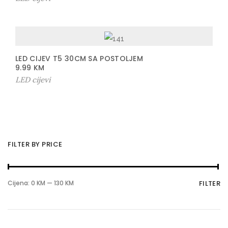
LED CIJEV T5 30CM SA POSTOLJEM
9.99
KM
LED cijevi
FILTER BY PRICE
M
M
Cijena:
0 KM
—
130 KM
FILTER
i
a
n
k
i
s
m
i