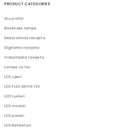
a
m
PRODUCT CATEGORIES
l
a
n
l
a
n
Alu profili
c
a
i
c
Bazenske lampe
j
i
e
j
Dekorativna rasvjeta
n
e
a
n
Digitalna rasvjeta
a
Industrijska rasvjeta
Lampe za lov
LED cijevi
LED FLEX NEON 12V
LED Lusteri
LED moduli
LED paneli
LED Reflektori