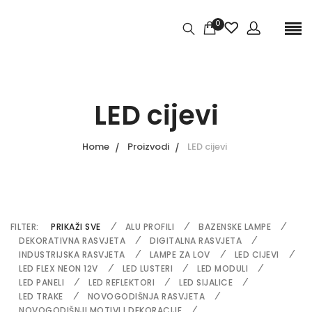
0
LED cijevi
Home
Proizvodi
LED cijevi
FILTER:
PRIKAŽI SVE
ALU PROFILI
BAZENSKE LAMPE
DEKORATIVNA RASVJETA
DIGITALNA RASVJETA
INDUSTRIJSKA RASVJETA
LAMPE ZA LOV
LED CIJEVI
LED FLEX NEON 12V
LED LUSTERI
LED MODULI
LED PANELI
LED REFLEKTORI
LED SIJALICE
LED TRAKE
NOVOGODIŠNJA RASVJETA
NOVOGODIŠNJI MOTIVI I DEKORACIJE