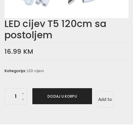
LED cijev T5 120cm sa
postoljem
16.99
KM
Kategorija:
LED cijevi
L
DODAJ U KORPU
Add to
E
D
wishlist
c
i