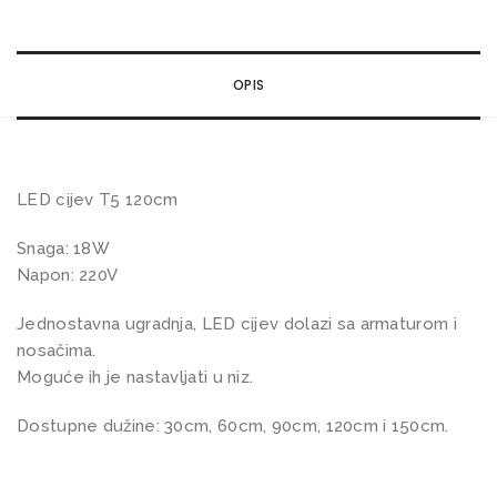
j
e
v
OPIS
T
5
1
2
LED cijev T5 120cm
0
Snaga: 18W
c
Napon: 220V
m
s
Jednostavna ugradnja, LED cijev dolazi sa armaturom i
a
nosačima.
p
Moguće ih je nastavljati u niz.
o
Dostupne dužine: 30cm, 60cm, 90cm, 120cm i 150cm.
s
t