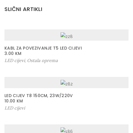
o
SLIČNI ARTIKLI
l
j
e
m
k
KABL ZA POVEZIVANJE T5 LED CIJEVI
o
3.00
KM
l
LED cijevi
Ostala oprema
,
i
č
i
n
LED CIJEV T8 150CM, 23W/220V
a
10.00
KM
LED cijevi