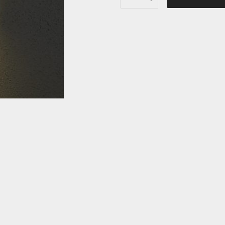
I
D
N
A
D
E
K
O
R
A
T
I
V
N
A
L