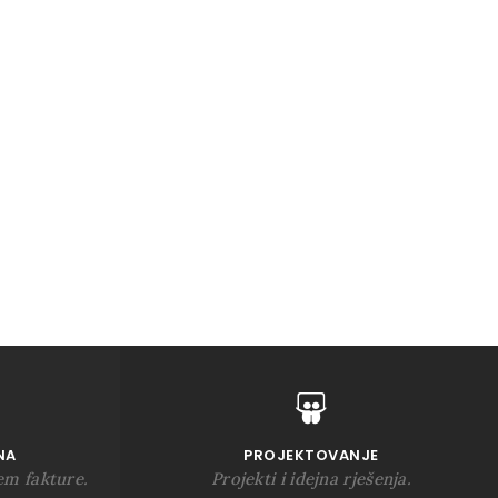
NA
PROJEKTOVANJE
em fakture.
Projekti i idejna rješenja.