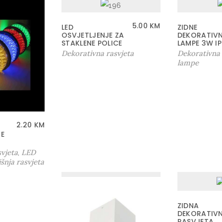
5.00
KM
LED
ZIDNE
OSVJETLJENJE ZA
DEKORATIV
STAKLENE POLICE
LAMPE 3W I
Dekorativna rasvjeta
Dekorativna 
lampe
2.20
KM
E
vjeta
LED
,
šnja rasvjeta
ZIDNA
DEKORATIVN
RASVJETA