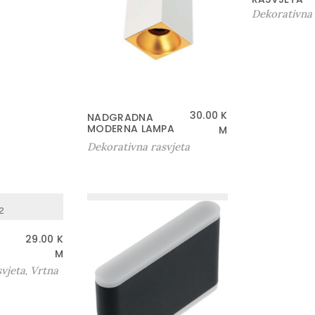
Dekorativna 
30.00
K
NADGRADNA
MODERNA LAMPA
M
Dekorativna rasvjeta
29.00
K
M
vjeta
Vrtna
,