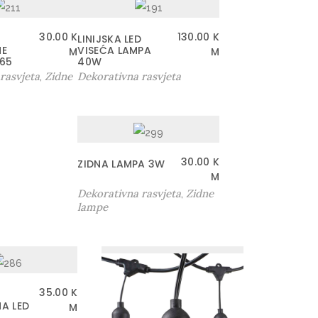
30.00
K
130.00
K
LINIJSKA LED
NE
VISEĆA LAMPA
M
M
P65
40W
rasvjeta
Zidne
Dekorativna rasvjeta
,
30.00
K
ZIDNA LAMPA 3W
M
Dekorativna rasvjeta
Zidne
,
lampe
35.00
K
A LED
M