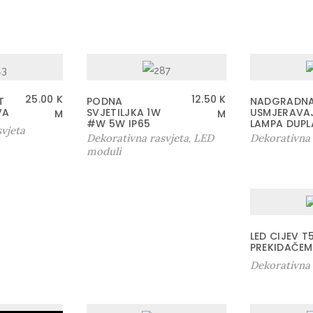
25.00
K
12.50
K
T
PODNA
NADGRADN
VA
SVJETILJKA 1W
USMJERAVA
M
M
#W 5W IP65
LAMPA DUPL
vjeta
Dekorativna rasvjeta
LED
Dekorativna 
,
moduli
LED CIJEV T
PREKIDAČEM
Dekorativna 