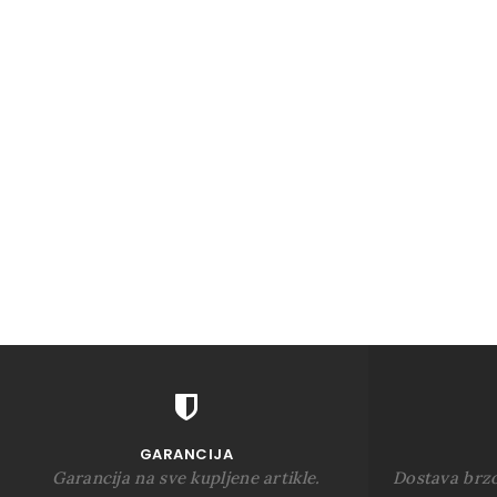
GARANCIJA
Garancija na sve kupljene artikle.
Dostava brz