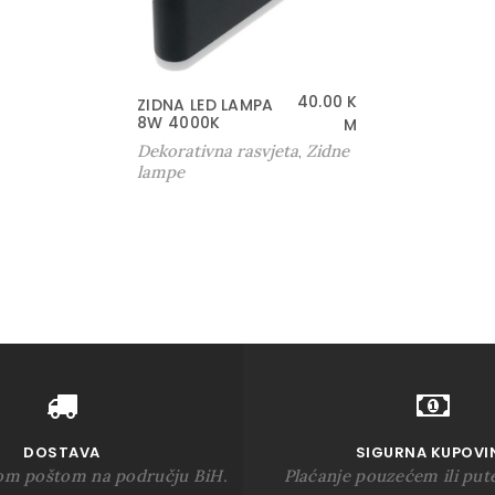
40.00
K
ZIDNA LED LAMPA
8W 4000K
M
Dekorativna rasvjeta
Zidne
,
lampe
DOSTAVA
SIGURNA KUPOVI
om poštom na području BiH.
Plaćanje pouzećem ili put