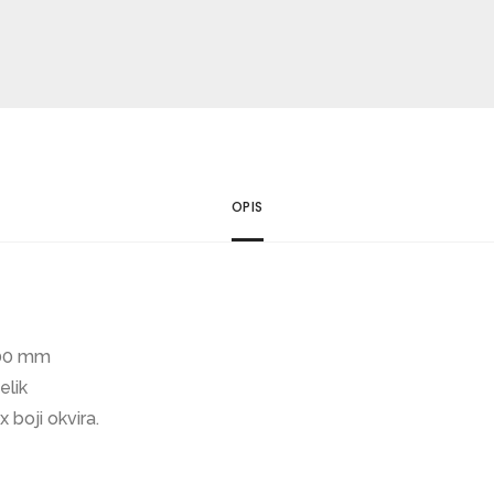
E
D
L
A
M
P
A
OPIS
k
o
l
i
č
100 mm
i
elik
n
 boji okvira.
a