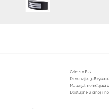
Grlo: 1 x E27
Dimenzije: 318x90x
Materijal: nehrđajuči č
Dostupne u crnoj i inox