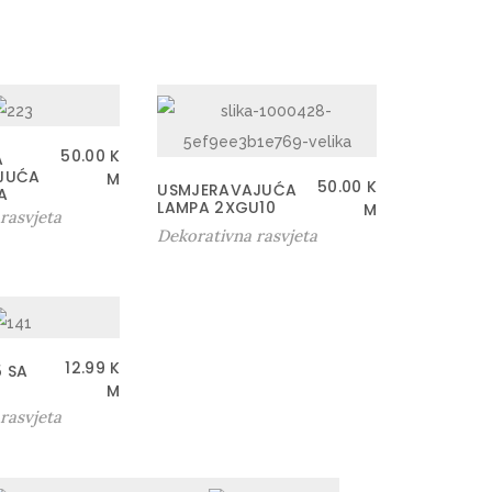
50.00
K
A
JUĆA
M
50.00
K
USMJERAVAJUĆA
A
LAMPA 2XGU10
M
rasvjeta
Dekorativna rasvjeta
12.99
K
5 SA
M
rasvjeta