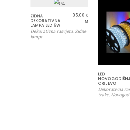
35.00
K
ZIDNA
DEKORATIVNA
M
LAMPA LED 6W
Dekorativna rasvjeta
Zidne
,
lampe
LED
NOVOGODIŠNJ
CRIJEVO
Dekorativna ras
trake
Novogodi
,