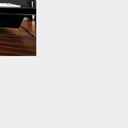
k
s
i
b
i
l
n
i
a
l
u
p
r
o
f
i