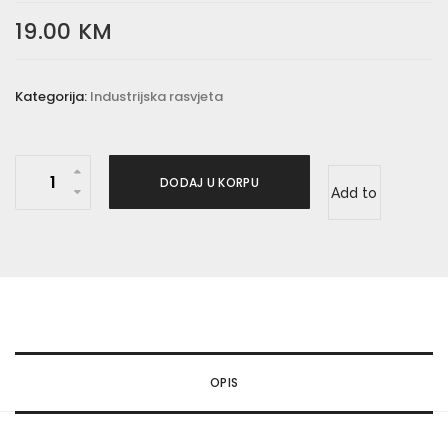
19.00
KM
Kategorija:
Industrijska rasvjeta
K
DODAJ U KORPU
Add to
o
s
wishlist
i
n
o
s
a
OPIS
č
u
l