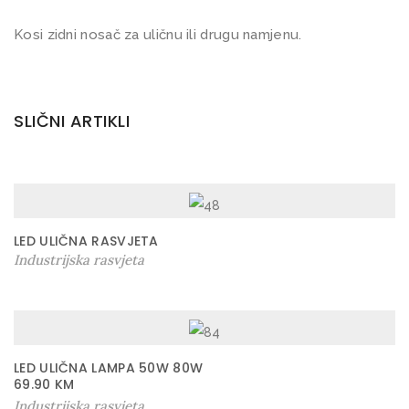
i
Kosi zidni nosač za uličnu ili drugu namjenu.
č
n
e
SLIČNI ARTIKLI
l
a
m
p
l
LED ULIČNA RASVJETA
e
Industrijska rasvjeta
k
o
l
i
LED ULIČNA LAMPA 50W 80W
č
69.90
KM
Industrijska rasvjeta
i