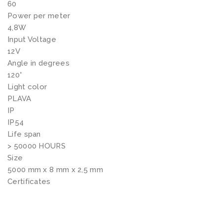
D
60
/
Power per meter
4,8W
m
Input Voltage
k
12V
o
Angle in degrees
l
120°
i
Light color
č
PLAVA
IP
i
IP54
n
Life span
a
> 50000 HOURS
Size
5000 mm x 8 mm x 2,5 mm
Certificates