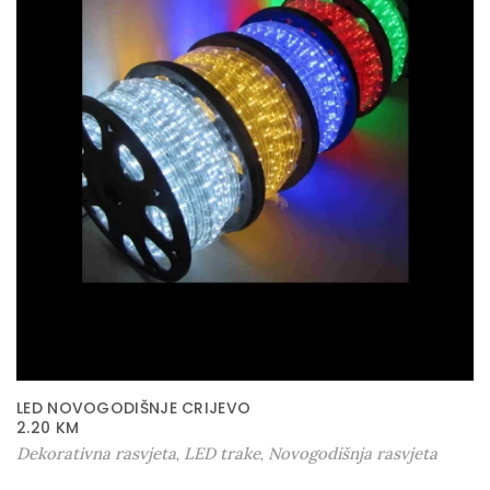
LED NOVOGODIŠNJE CRIJEVO
2.20
KM
Dekorativna rasvjeta
LED trake
Novogodišnja rasvjeta
,
,