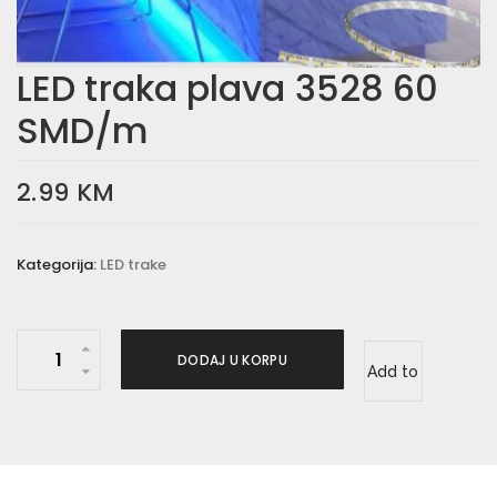
LED traka plava 3528 60
SMD/m
2.99
KM
Kategorija:
LED trake
L
DODAJ U KORPU
Add to
E
D
wishlist
t
r