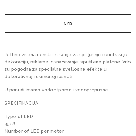
a
k
a
OPIS
p
l
a
v
Jeftino višenamensko rešenje za spoljašnju i unutrašnju
a
dekoraciju, reklame, označavanje, spuštene plafone. Vrlo
3
su pogodna za specijalne svetlosne efekte u
dekorativnoj i skrivenoj rasveti.
5
2
U ponudi imamo vodootporne i vodopropusne.
8
6
SPECIFIKACIJA
0
Type of LED
S
3528
M
Number of LED per meter