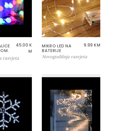
45.00
K
9.99
KM
ALICE
MIKRO LED NA
KOM.
BATERIJE
M
Novogodišnja rasvjeta
 rasvjeta