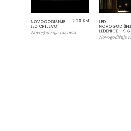
2.20
KM
NOVOGODIŠNJE
LED
LED CRIJEVO
NOVOGODIŠNJ
LEDENICE – SIG
Novogodišnja rasvjeta
Novogodišnja r