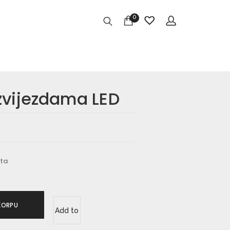
0
zvijezdama LED
eta
KORPU
Add to