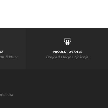
NA
PROJEKTOVANJE
em fakture.
Projekti i idejna rješenja.
nja Luka