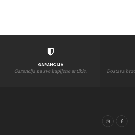
GARANCIJA
Garancija na sve kupljene artikle.
Dostava brz