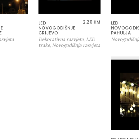
2.20
KM
LED
LED
E
NOVOGODIŠNJE
NOVOGODI
E
CRIJEVO
PAHULJA
asvjeta
Dekorativna rasvjeta
LED
Novogodišnja
,
trake
Novogodišnja rasvjeta
,