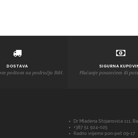
DOSTAVA
SIGURNA KUPOVI
om poštom na području BiH.
Plaćanje pouzećem ili put
Dr Mladena Stojanovića 111, Ba
+387 51 924-025
Radno vrijeme pon-pet 09-17