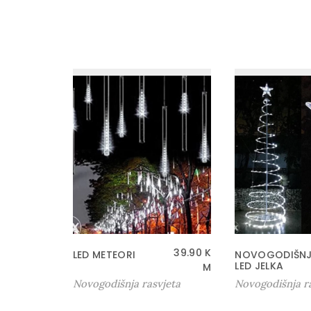
39.90
K
LED METEORI
NOVOGODIŠN
LED JELKA
M
Novogodišnja rasvjeta
Novogodišnja r