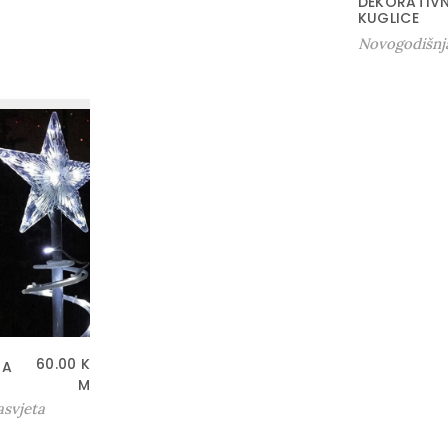
DEKORATIVN
KUGLICE
Novogodišnja
60.00
K
JA
M
asvjeta