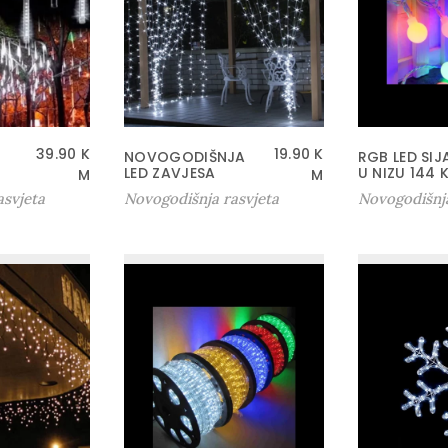
39.90
K
19.90
K
NOVOGODIŠNJA
RGB LED SIJ
LED ZAVJESA
U NIZU 144 
M
M
asvjeta
Novogodišnja rasvjeta
Novogodišnja