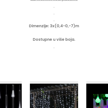
a
L
E
D
Dimenzije: 3x(0,4-0,-7)m
k
o
Dostupne u više boja.
l
i
č
i
n
a