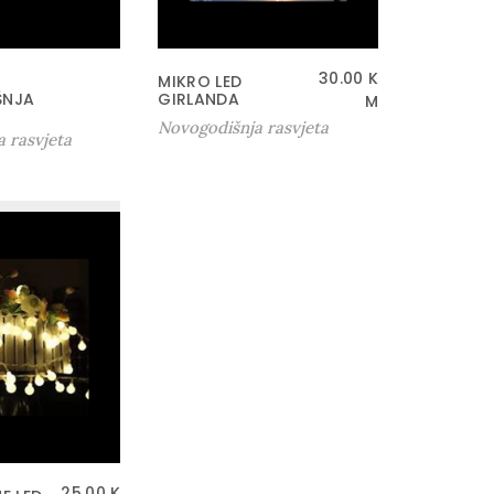
30.00
K
MIKRO LED
ŠNJA
GIRLANDA
M
Novogodišnja rasvjeta
 rasvjeta
25.00
K