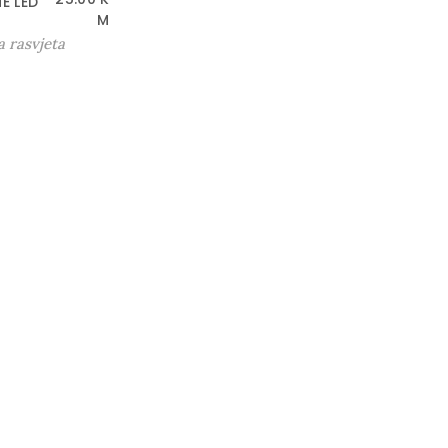
E LED
M
 rasvjeta