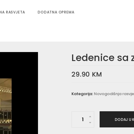
NA RASVJETA
DODATNA OPREMA
Ledenice sa 
29.90
KM
Kategorija:
Novogodišnja rasvj
L
DODAJ U 
e
d