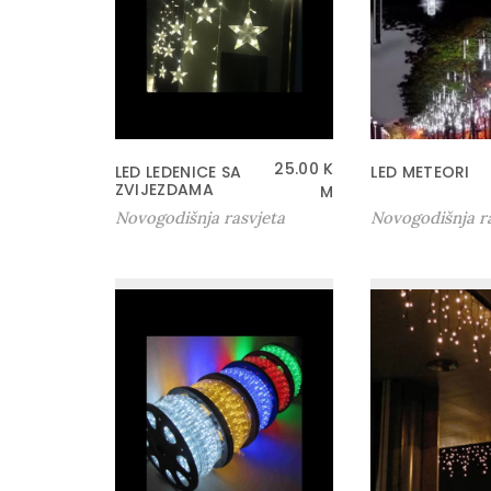
25.00
K
LED LEDENICE SA
LED METEORI
ZVIJEZDAMA
M
Novogodišnja rasvjeta
Novogodišnja r