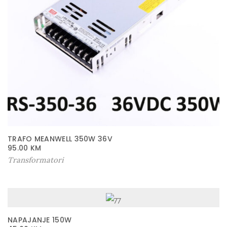
3
5
W
-
1
2
V
I
P
6
TRAFO MEANWELL 350W 36V
5
95.00
KM
k
Transformatori
o
l
i
č
NAPAJANJE 150W