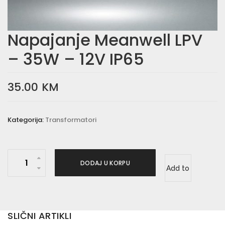
Napajanje Meanwell LPV
– 35W – 12V IP65
35.00
KM
Kategorija:
Transformatori
N
DODAJ U KORPU
Add to
a
p
wishlist
a
j
SLIČNI ARTIKLI