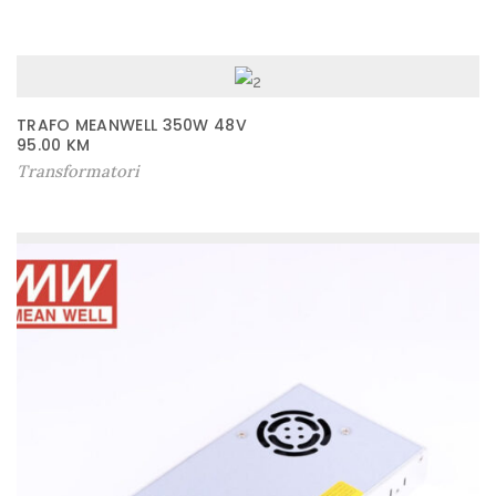
a
n
j
e
TRAFO MEANWELL 350W 48V
M
95.00
KM
e
Transformatori
a
n
w
e
l
l
L
P
V
-