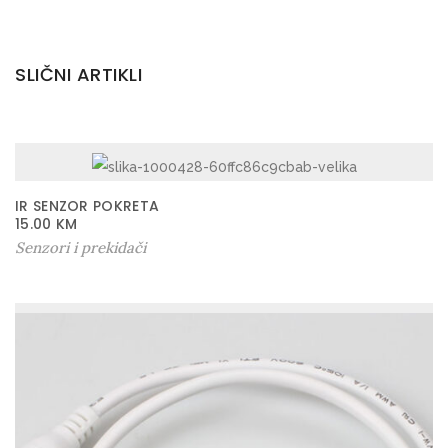
a
n
SLIČNI ARTIKLI
j
a
v
r
a
IR SENZOR POKRETA
t
15.00
KM
a
Senzori i prekidači
k
o
l
i
č
i
n