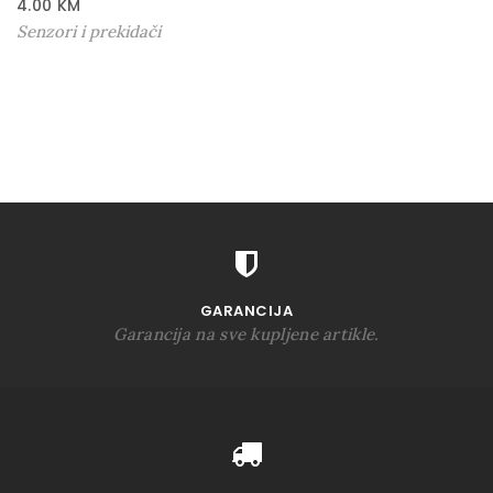
4.00
KM
Senzori i prekidači
GARANCIJA
Garancija na sve kupljene artikle.