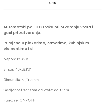
OPIS
o
t
v
a
Automatski pali LED traku pri otvaranju vrata i
r
gasi pri zatvaranju.
a
Primjena u plakarima, ormarima, kuhinjskim
n
elementima i sl.
j
a
Napon: 12-24V
i
Snaga: 96-192W
z
a
Dimenzije: 55*10 mm
t
Udaljenost senzora od vrata: do 10cm.
v
a
Funkcije: ON/OFF
r