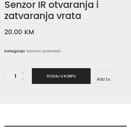
Senzor IR otvaranja i
zatvaranja vrata
20.00
KM
Kategorija:
Senzori i prekidači
S
DODAJ U KORPU
Add to
e
n
wishlist
z
o
r
I
R