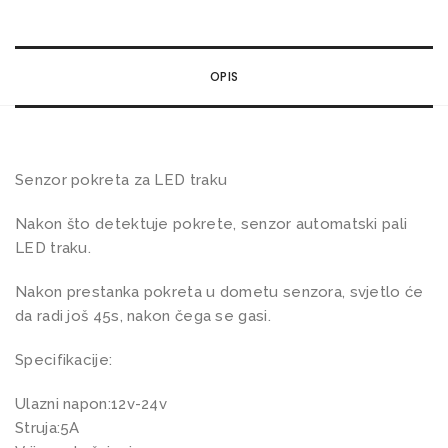
r
p
o
OPIS
k
r
e
t
Senzor pokreta za LED traku
a
Nakon što detektuje pokrete, senzor automatski pali
z
LED traku.
a
L
Nakon prestanka pokreta u dometu senzora, svjetlo će
E
da radi još 45s, nakon čega se gasi.
D
Specifikacije:
t
r
Ulazni napon:12v-24v
a
Struja:5A