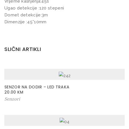
k
Vrijeme kašnjenja:45s
Ugao detekcije :120 stepeni
u
Domet detekcije:3m
k
Dimenzije :45*10mm
o
l
i
SLIČNI ARTIKLI
č
i
n
a
SENZOR NA DODIR – LED TRAKA
20.00
KM
Senzori