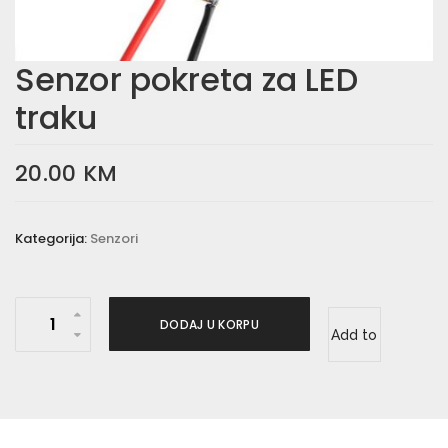
Senzor pokreta za LED
traku
20.00
KM
Kategorija:
Senzori
S
DODAJ U KORPU
Add to
e
n
wishlist
z
o