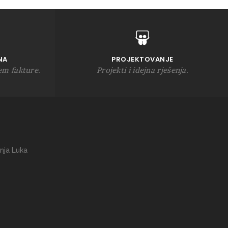
NA
PROJEKTOVANJE
em fakture.
Projekti i idejna rješenja.
nja Luka