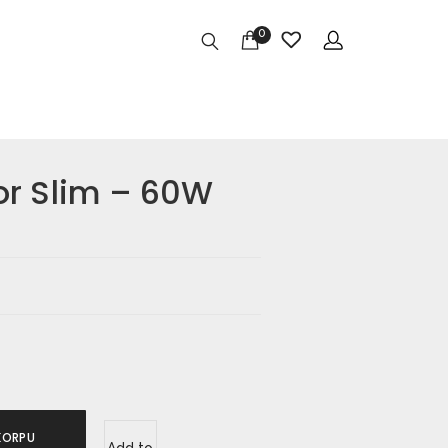
0
or Slim – 60W
KORPU