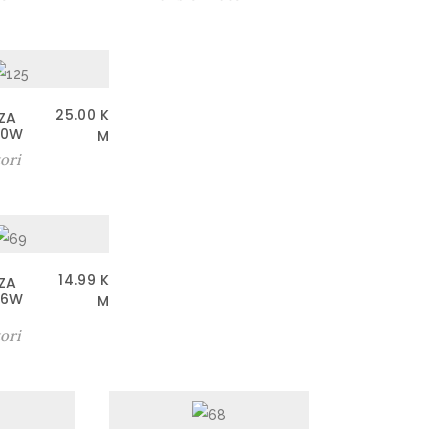
25.00
K
ZA
60W
M
ori
14.99
K
ZA
36W
M
ori