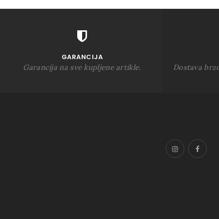
GARANCIJA
Garancija na sve kupljene artikle.
Dostava brz