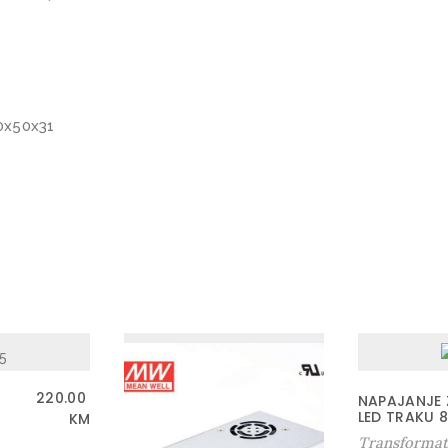
-
6
0
W
2
30x50x31
4
V
k
o
l
i
č
i
n
a
220.00
NAPAJANJE 
LED TRAKU 
KM
Transformat