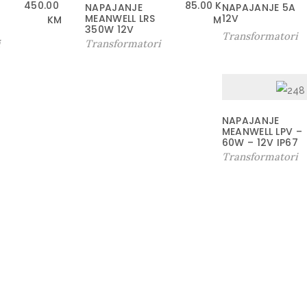
450.00
85.00
K
NAPAJANJE
NAPAJANJE 5A
MEANWELL LRS
12V
KM
M
350W 12V
Transformatori
i
Transformatori
NAPAJANJE
MEANWELL LPV –
60W – 12V IP67
Transformatori