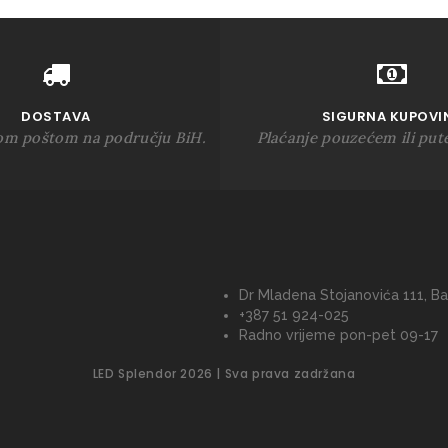
DOSTAVA
SIGURNA KUPOVI
om poštom na području BiH.
Plaćanje pouzećem ili put
Dr Mladena Stojanovića 111, Ba
+387 51 924-025
Radno vrijeme pon-pet 09-17
LED Splendor 2026 | Sva prava zadržana