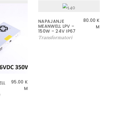
80.00
K
NAPAJANJE
MEANWELL LPV –
M
150W – 24V IP67
Transformatori
95.00
K
LL
M
i