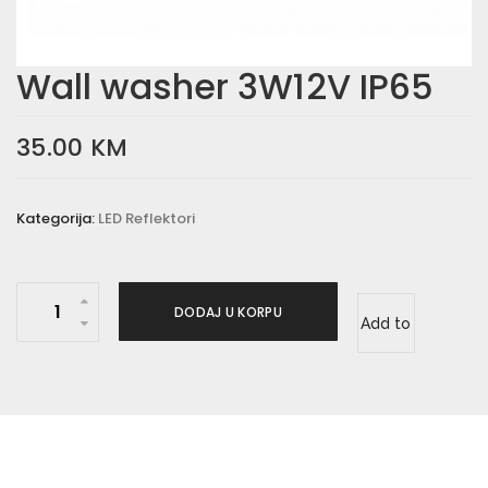
Wall washer 3W12V IP65
35.00
KM
Kategorija:
LED Reflektori
W
DODAJ U KORPU
Add to
a
l
wishlist
l
w
a
s