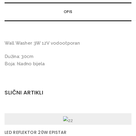
h
OPIS
e
r
3
W
Wall Washer 3W 12V vodootporan
1
Dužina: 30cm
2
Boja: hladno bijela
V
I
P
6
SLIČNI ARTIKLI
5
k
o
l
LED REFLEKTOR 20W EPISTAR
i