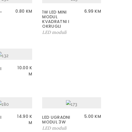
0.80
KM
6.99
KM
–
1W LED MINI
MODUL
KVADRATNI I
OKRUGLI
LED moduli
10.00
K
I
M
14.90
K
5.00
KM
I
LED UGRADNI
MODUL 3W
M
LED moduli