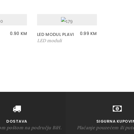
0.90
KM
0.99
KM
LED MODUL PLAVI
LED moduli
DOSTAVA
SIGURNA KUPOVI
om poštom na području BiH.
Plaćanje pouzećem ili put