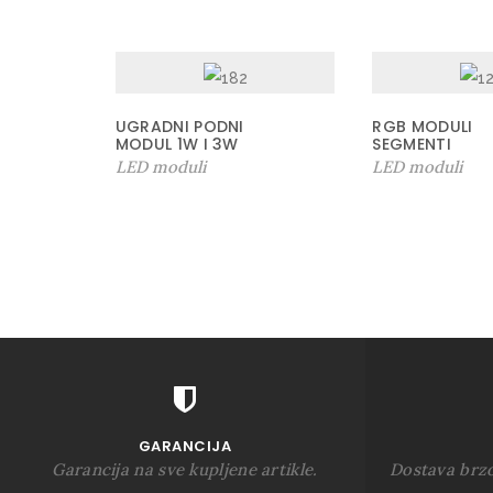
UGRADNI PODNI
RGB MODULI
MODUL 1W I 3W
SEGMENTI
LED moduli
LED moduli
GARANCIJA
Garancija na sve kupljene artikle.
Dostava brz