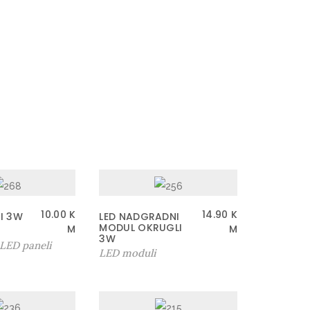
10.00
K
14.90
K
I 3W
LED NADGRADNI
MODUL OKRUGLI
M
M
3W
LED paneli
LED moduli