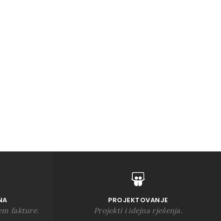
NA
PROJEKTOVANJE
em fakture.
Projekti i idejna rješenja.