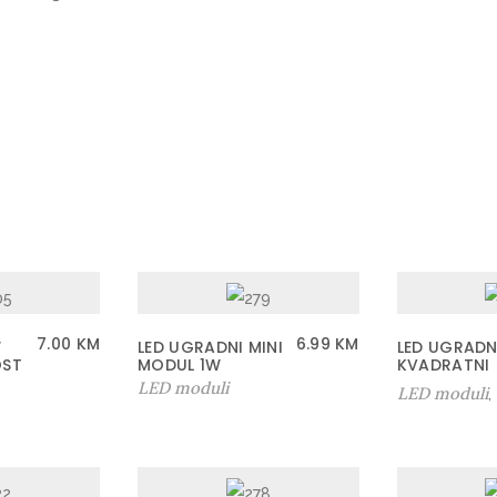
3
0
0
0
K
k
o
l
i
č
i
7.00
KM
6.99
KM
W
LED UGRADNI MINI
LED UGRADN
OST
MODUL 1W
n
KVADRATNI
LED moduli
LED moduli
a
,