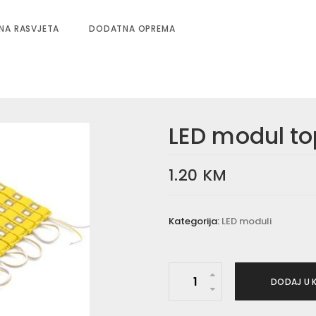
NA RASVJETA
DODATNA OPREMA
LED modul top
1.20
KM
Kategorija:
LED moduli
L
DODAJ U 
E
D