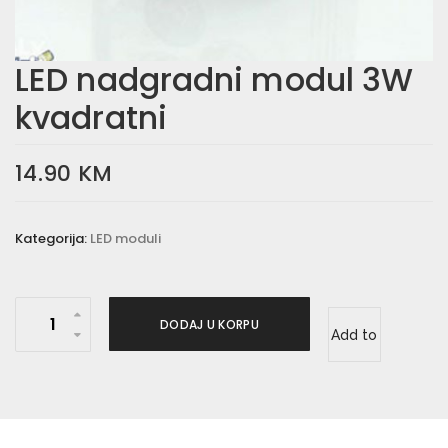
LED nadgradni modul 3W
kvadratni
14.90
KM
Kategorija:
LED moduli
L
DODAJ U KORPU
Add to
E
D
wishlist
n
a