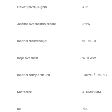
a
Osvetljavaju ugao
40°
d
r
a
Jačina svetlosnih dioda
3*1W
t
n
Radna frekvencija
50-60Hz
i
k
o
Boja svetlosti
WH/WW
l
i
Radna temperatura
-30°C / +50°C
č
i
n
Materijal
ALUMINIUM
a
Ra
>80