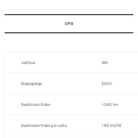
d
g
r
OPIS
a
d
n
i
m
Jačina
3W
o
d
Napajanje
220V
u
l
3
Svetlosni fluks
>240 lm
W
k
Svetlosni fluks po vatu
>80 lm/W
v