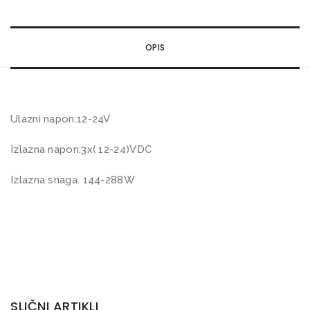
d
n
OPIS
i
d
i
m
Ulazni napon:12-24V
e
Izlazna napon:3x( 12-24)VDC
r
k
Izlazna snaga. 144-288W
o
l
i
č
i
n
SLIČNI ARTIKLI
a