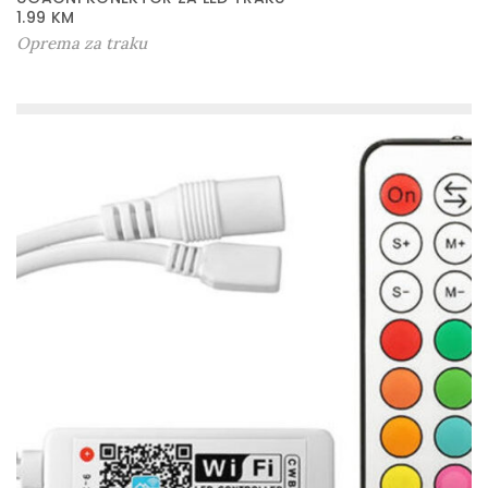
1.99
KM
Oprema za traku