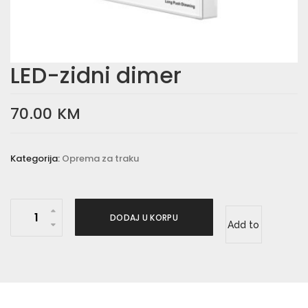
LED-zidni dimer
70.00
KM
Kategorija:
Oprema za traku
L
DODAJ U KORPU
Add to
E
D
wishlist
-
z
i