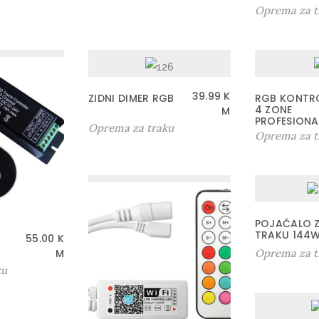
Oprema za t
39.99
K
ZIDNI DIMER RGB
RGB KONTR
4 ZONE
M
PROFESIONA
Oprema za traku
Oprema za t
POJAČALO Z
TRAKU 144
55.00
K
M
Oprema za t
ku