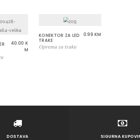
0.99
KM
KONEKTOR ZA LED
TRAKE
40.00
K
ER
Oprema za traku
M
ku
DOSTAVA
SIGURNA KUPOVI