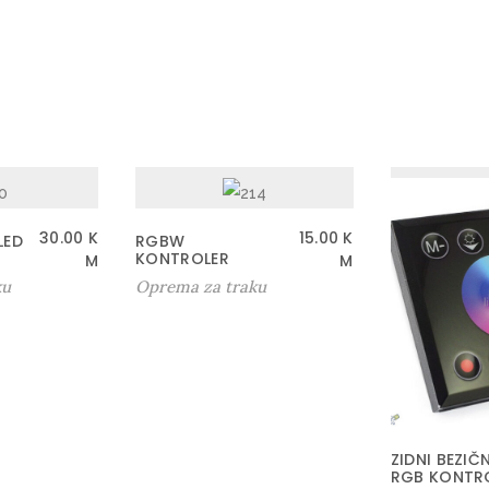
30.00
K
15.00
K
LED
RGBW
KONTROLER
M
M
ku
Oprema za traku
ZIDNI BEZIČN
RGB KONTR