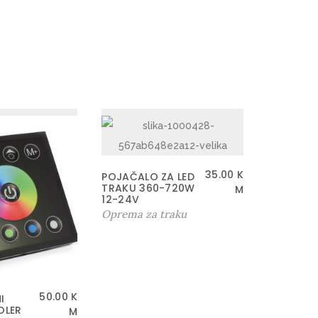
35.00
K
POJAČALO ZA LED
TRAKU 360-720W
M
12-24V
Oprema za traku
50.00
K
I
OLER
M