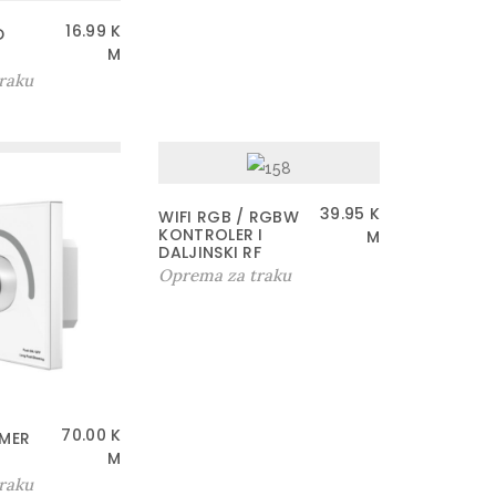
16.99
K
D
M
raku
39.95
K
WIFI RGB / RGBW
KONTROLER I
M
DALJINSKI RF
Oprema za traku
70.00
K
IMER
M
raku