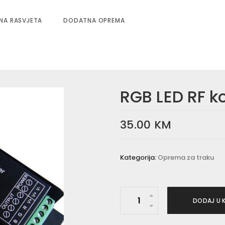
NA RASVJETA
DODATNA OPREMA
RGB LED RF ko
35.00
KM
Kategorija:
Oprema za traku
R
DODAJ U 
G
B