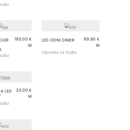
raku
180.00
K
69.90
K
OLER
LED ZIDNI DIMER
M
M
L
Oprema za traku
raku
20.00
K
A LED
W
M
raku