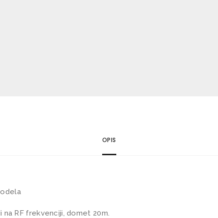
o
l
i
č
i
n
a
OPIS
modela
di na RF frekvenciji, domet 20m.