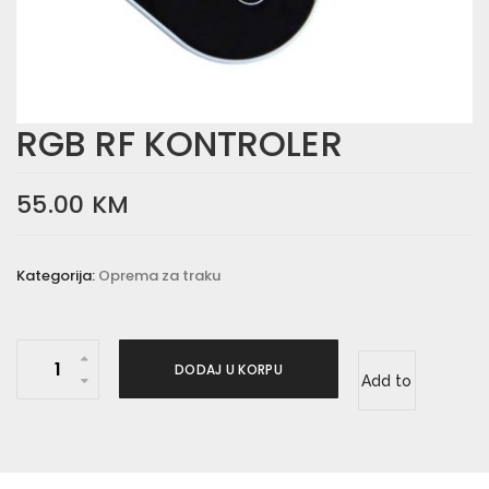
RGB RF KONTROLER
55.00
KM
Kategorija:
Oprema za traku
R
DODAJ U KORPU
Add to
G
B
wishlist
R
F