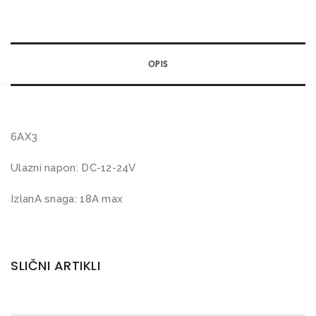
K
O
N
OPIS
T
R
O
L
6AX3
E
Ulazni napon: DC-12-24V
R
k
IzlanA snaga: 18A max
o
l
i
SLIČNI ARTIKLI
č
i
n