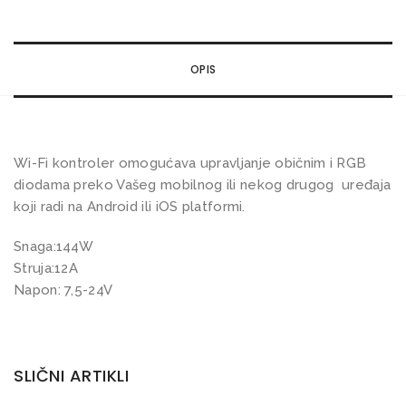
R
G
B
OPIS
L
E
D
k
Wi-Fi kontroler omogućava upravljanje običnim i RGB
o
diodama preko Vašeg mobilnog ili nekog drugog uređaja
n
koji radi na Android ili iOS platformi.
t
Snaga:144W
r
Struja:12A
o
Napon: 7,5-24V
l
e
r
SLIČNI ARTIKLI
1