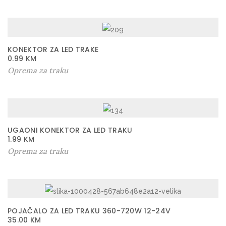
4
4
W
k
KONEKTOR ZA LED TRAKE
o
0.99
KM
Oprema za traku
l
i
č
i
n
UGAONI KONEKTOR ZA LED TRAKU
1.99
KM
a
Oprema za traku
POJAČALO ZA LED TRAKU 360-720W 12-24V
35.00
KM