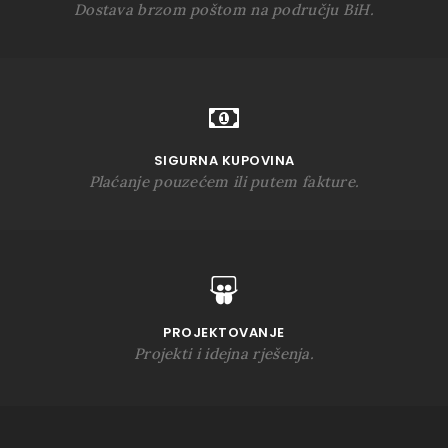
Dostava brzom poštom na području BiH.
SIGURNA KUPOVINA
Plaćanje pouzećem ili putem fakture.
PROJEKTOVANJE
Projekti i idejna rješenja.