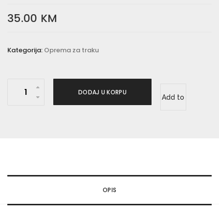
35.00
KM
Kategorija:
Oprema za traku
R
DODAJ U KORPU
Add to
G
B
wishlist
R
F
K
O
N
OPIS
T
R