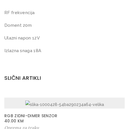
O
L
RF frekvencija
E
Doment 20m
R
k
Ulazni napon 12V
o
l
Izlazna snaga 18A
i
č
i
SLIČNI ARTIKLI
n
a
RGB ZIDNI-DIMER SENZOR
40.00
KM
Oprema za traku